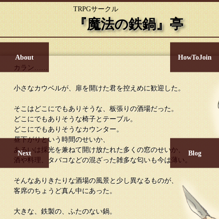
TRPGサークル
『魔法の鉄鍋』亭
About
HowToJoin
カラン……

小さなカウベルが、扉を開けた君を控えめに歓迎した。

そこはどこにでもありそうな、板張りの酒場だった。

どこにでもありそうな椅子とテーブル。

どこにでもありそうなカウンター。

昼下がりという時間のせいか、

あるいは採光を兼ねて開け放たれた多くの窓のせいか、

Next
Blog
酒や料理、タバコなどの混ざった雑多な匂いも今は薄い。

そんなありきたりな酒場の風景と少し異なるものが、

客席のちょうど真ん中にあった。

大きな、鉄製の、ふたのない鍋。
