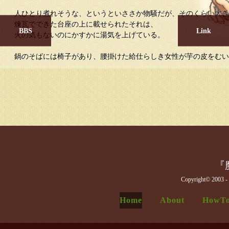
人ひとり煮れそうな、というといささか物騒だが、そのくらい大き
煉瓦でできた台座の上に載せられたそれは、

BBS
Link
火の気もないのにかすかに湯気を上げている。

鍋のそばには椅子があり、腰掛けた給仕らしき女性が芋の皮をむい
「あ、いらっしゃいませ。『魔法の鉄鍋』亭へ、ようこそ♪」

カウンターに腰掛けると、すぐ目に付くところに張り紙がしてある
君はその女性に軽い飲み物を注文しながら、何気なくそれに目を走
『
第135回『魔法の鉄鍋』亭ＴＲＰＧコンベンションのお知らせ
日時：２０２６年９月２７日（日）　９時３０分～１７時０
Copyright© 2003
場所：松山市民会館 ２階 第三会議室

Home
About
HowTo
開催告知用X(旧twitter)アカウント：
